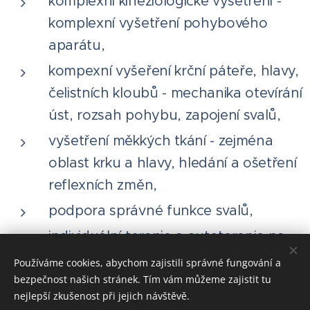
komplexní kineziologické vyšetření -
komplexní vyšetření pohybového
aparátu,
kompexní vyšeření krční páteře, hlavy,
čelistních kloubů - mechanika otevírání
úst, rozsah pohybu, zapojení svalů,
vyšetření měkkých tkání - zejména
oblast krku a hlavy, hledání a ošetření
reflexních změn,
podpora správné funkce svalů,
individuální terapie a autoterapie na
míru každému pacientovi.
Používáme cookies, abychom zajistili správné fungování a
bezpečnost našich stránek. Tím vám můžeme zajistit tu
nejlepší zkušenost při jejich návštěvě.