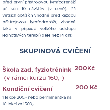
před první přístrojovou lymfodrenáží
při sérii 10 návštěv (v ceně). Při
větších obtížích vhodné před každou
přístrojovou lymfodrenáží, vhodné
také v případě velkého odstupu
jednotlivých terapií (déle než 14 dní).
SKUPINOVÁ CVIČENÍ
200Kč
Škola zad, fyziotrénink
(v rámci kurzu 160,-)
200 Kč
Kondiční cvičení
1 lekce 200,- nebo permanentka na
10 lekcí za 1500,-